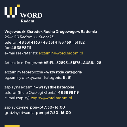
Wojewódzki Ośrodek Ruchu Drogowego w Radomiu
26-600 Radom, ul. Sucha 13
telefon:
48 331 41 63
/
48 331 41 83
/
691 151 152
fax:
48 38 98 111
e-mail (sekretariat):
egzamin@word.radom.pl
Adres do e-Doręczeń:
AE:PL-32893-51875-AUSJU-28
egzaminy teoretyczne –
wszystkie kategorie
egzaminy praktyczne – kategorie:
B, B1
zapisy na egzamin –
wszystkie kategorie
telefon (Biuro Obsługi Klienta):
48 38 98 119
e-mail (zapisy):
zapisy@word.radom.pl
zapisy czynne:
pon-pt 7:30-16:00
godziny otwarcia:
pon-pt 7:30-16:00