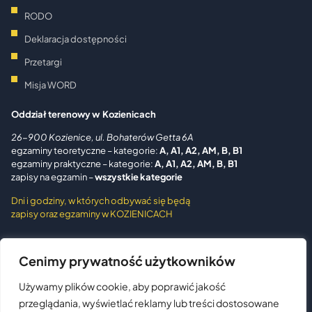
RODO
Deklaracja dostępności
Przetargi
Misja WORD
Oddział terenowy w Kozienicach
26-900 Kozienice, ul. Bohaterów Getta 6A
egzaminy teoretyczne – kategorie:
A, A1, A2, AM, B, B1
egzaminy praktyczne – kategorie:
A, A1, A2, AM,
B, B1
zapisy na egzamin –
wszystkie kategorie
Dni i godziny, w których odbywać się będą
zapisy oraz egzaminy w KOZIENICACH
Oddział terenowy w Grójcu
Cenimy prywatność użytkowników
05-600 Grójec, ul. Piotra Skargi 12
Używamy plików cookie, aby poprawić jakość
telefon:
48 38 98 140
egzaminy teoretyczne – kat.:
A, A1, A2, AM, B, B1
przeglądania, wyświetlać reklamy lub treści dostosowane