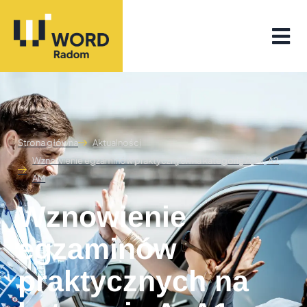
Strona główna
Aktualności
Wznowienie egzaminów praktycznych na kategorię A, A1, A2,
AM
Wznowienie
egzaminów
praktycznych na