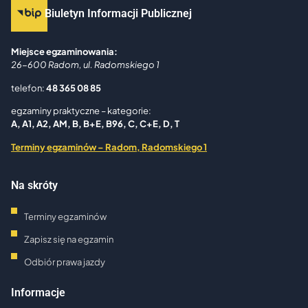
Biuletyn Informacji Publicznej
Miejsce egzaminowania:
26-600 Radom, ul. Radomskiego 1
telefon:
48 365 08 85
egzaminy praktyczne – kategorie:
A, A1, A2, AM, B
, B+E, B96, C, C+E, D, T
Terminy egzaminów – Radom, Radomskiego 1
Na skróty
Terminy egzaminów
Zapisz się na egzamin
Odbiór prawa jazdy
Informacje