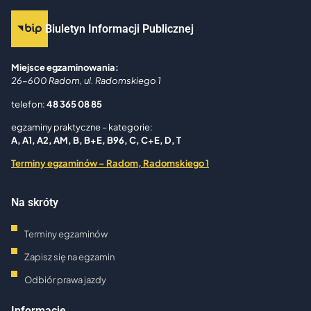
Biuletyn Informacji Publicznej
Miejsce egzaminowania:
26-600 Radom, ul. Radomskiego 1
telefon:
48 365 08 85
egzaminy praktyczne – kategorie:
A, A1, A2, AM, B
, B+E, B96, C, C+E, D, T
Terminy egzaminów – Radom, Radomskiego 1
Na skróty
Terminy egzaminów
Zapisz się na egzamin
Odbiór prawa jazdy
Informacje