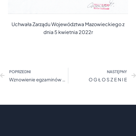
Uchwała Zarządu Województwa Mazowieckiego z
dnia 5 kwietnia 2022r
POPRZEDNI
NASTĘPNY
Wznowienie egzaminów praktycznych na kat. A, A1, A2, AM
O G Ł O S Z E N I E