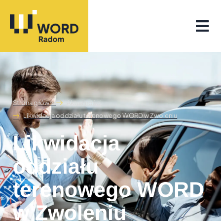
Strona główna
Aktualności
Likwidacja oddziału terenowego WORD w Zwoleniu
Likwidacja
oddziału
terenowego WORD
w Zwoleniu