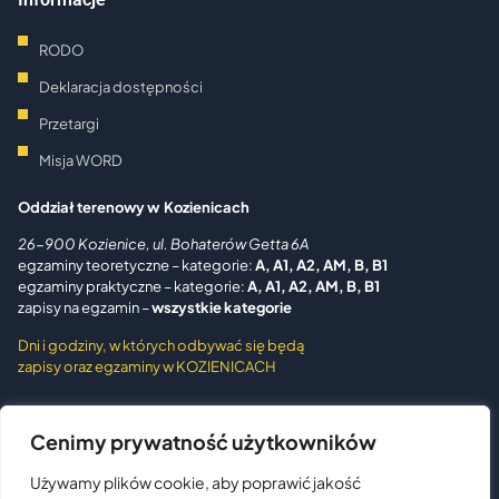
RODO
Deklaracja dostępności
Przetargi
Misja WORD
Oddział terenowy w Kozienicach
26-900 Kozienice, ul. Bohaterów Getta 6A
egzaminy teoretyczne – kategorie:
A, A1, A2, AM, B, B1
egzaminy praktyczne – kategorie:
A, A1, A2, AM,
B, B1
zapisy na egzamin –
wszystkie kategorie
Dni i godziny, w których odbywać się będą
zapisy oraz egzaminy w KOZIENICACH
Oddział terenowy w Grójcu
Cenimy prywatność użytkowników
05-600 Grójec, ul. Piotra Skargi 12
Używamy plików cookie, aby poprawić jakość
telefon:
48 38 98 140