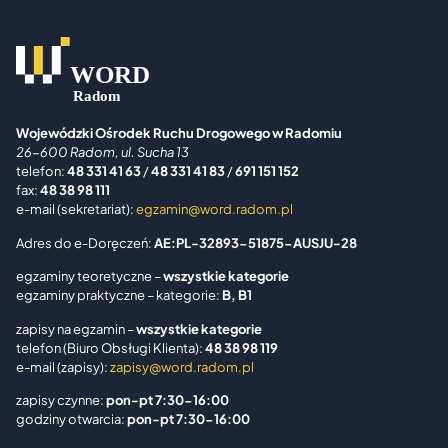
Wojewódzki Ośrodek Ruchu Drogowego w Radomiu
26-600 Radom, ul. Sucha 13
telefon:
48 331 41 63
/
48 331 41 83
/
691 151 152
fax:
48 38 98 111
e-mail (sekretariat):
egzamin@word.radom.pl
Adres do e-Doręczeń:
AE:PL-32893-51875-AUSJU-28
egzaminy teoretyczne –
wszystkie kategorie
egzaminy praktyczne – kategorie:
B, B1
zapisy na egzamin –
wszystkie kategorie
telefon (Biuro Obsługi Klienta):
48 38 98 119
e-mail (zapisy):
zapisy@word.radom.pl
zapisy czynne:
pon-pt 7:30-16:00
godziny otwarcia:
pon-pt 7:30-16:00